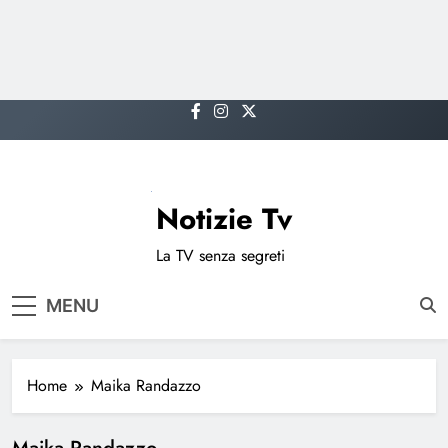
Skip
to
content
Notizie Tv
La TV senza segreti
MENU
Home
Maika Randazzo
Maika Randazzo