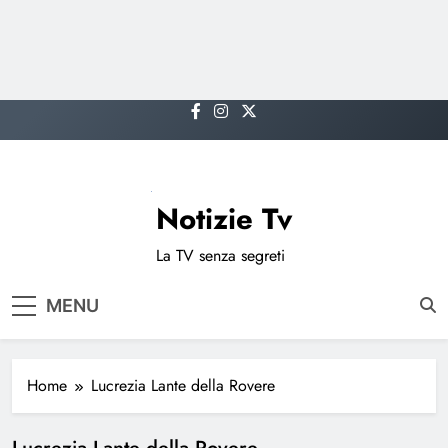
Skip
to
content
Notizie Tv
La TV senza segreti
MENU
Home
Lucrezia Lante della Rovere
Lucrezia Lante della Rovere