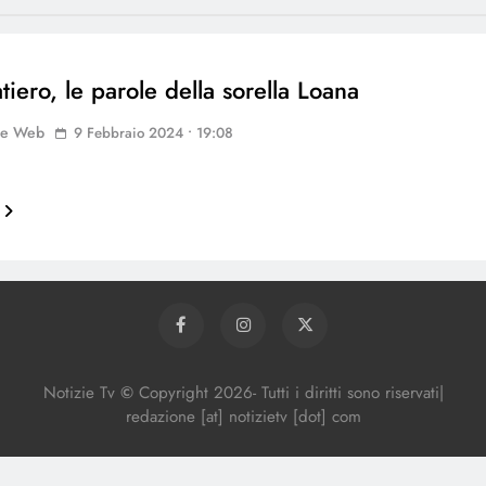
tiero, le parole della sorella Loana
ne Web
9 Febbraio 2024 • 19:08
Notizie Tv
©
Copy
right
2026- Tutti i diritti sono riservati|
redazione [at] notizietv [dot] com