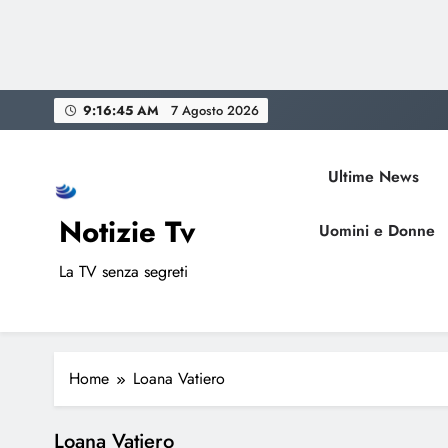
Skip
9:16:45 AM
7 Agosto 2026
to
content
Ultime News
Notizie Tv
Uomini e Donne
La TV senza segreti
Home
Loana Vatiero
Loana Vatiero