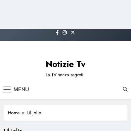
Skip
to
content
Notizie Tv
La TV senza segreti
MENU
Home
Lil Jolie
Lil Jolie