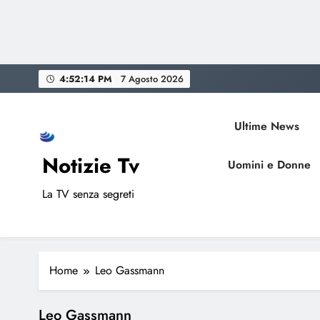
Skip
4:52:14 PM
7 Agosto 2026
to
content
Ultime News
Notizie Tv
Uomini e Donne
La TV senza segreti
Home
Leo Gassmann
Leo Gassmann