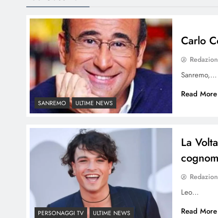
Carlo C
Redazio
Sanremo,…
Read More
SANREMO
ULTIME NEWS
La Volt
cogno
Redazio
Leo…
Read More
PERSONAGGI TV
ULTIME NEWS