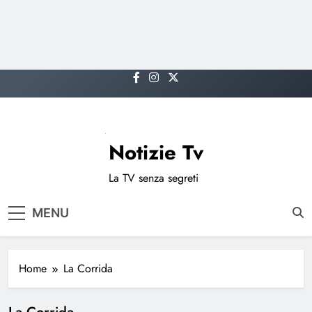
Skip
to
content
Notizie Tv
La TV senza segreti
MENU
Home
La Corrida
La Corrida