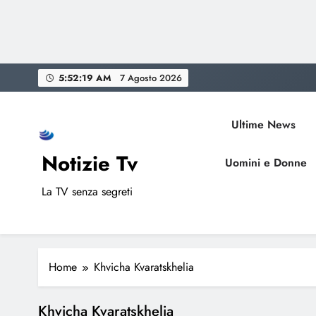
Skip
5:52:19 AM
7 Agosto 2026
to
content
Ultime News
Notizie Tv
Uomini e Donne
La TV senza segreti
Home
Khvicha Kvaratskhelia
Khvicha Kvaratskhelia