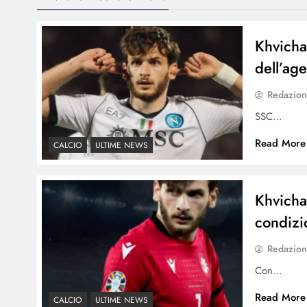
Khvicha
dell’ag
Redazio
SSC…
Read More
CALCIO
ULTIME NEWS
Khvicha
condizi
Redazio
Con…
Read More
CALCIO
ULTIME NEWS