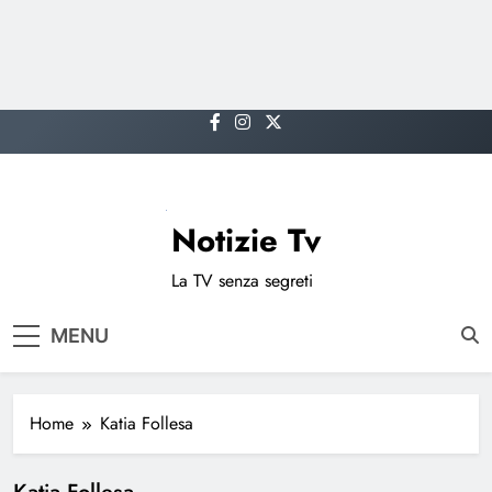
Skip
to
content
Notizie Tv
La TV senza segreti
MENU
Home
Katia Follesa
Katia Follesa