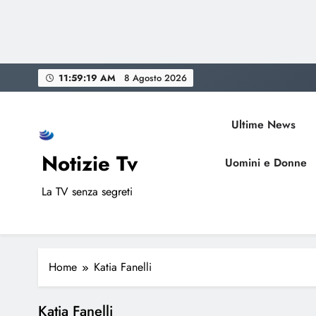
Skip
11:59:20 AM
8 Agosto 2026
to
content
Ultime News
Notizie Tv
Uomini e Donne
La TV senza segreti
Home
Katia Fanelli
Katia Fanelli