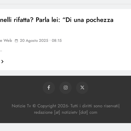
nelli rifatta? Parla lei: “Di una pochezza
”
ne Web
20 Agosto 2025 • 08:15
n…
Notizie Tv
©
Copy
right
2026- Tutti i diritti sono riservati|
redazione [at] notizietv [dot] com