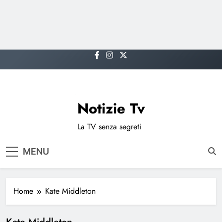
Skip
to
content
Notizie Tv
La TV senza segreti
MENU
Home
Kate Middleton
Kate Middleton