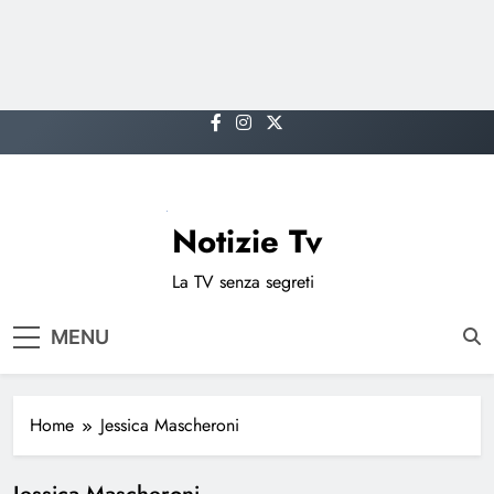
Skip
to
content
Notizie Tv
La TV senza segreti
MENU
Home
Jessica Mascheroni
Jessica Mascheroni