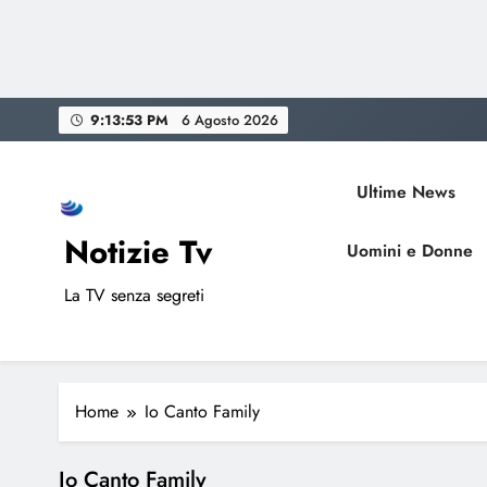
Skip
9:13:53 PM
6 Agosto 2026
to
content
Ultime News
Notizie Tv
Uomini e Donne
La TV senza segreti
Home
Io Canto Family
Io Canto Family