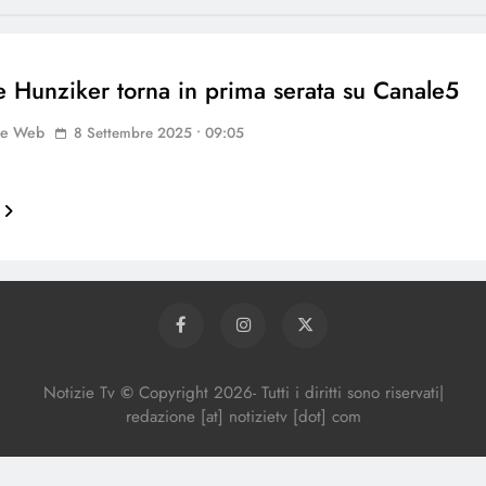
e Hunziker torna in prima serata su Canale5
ne Web
8 Settembre 2025 • 09:05
Notizie Tv
©
Copy
right
2026- Tutti i diritti sono riservati|
redazione [at] notizietv [dot] com