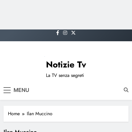
Skip
to
content
Notizie Tv
La TV senza segreti
MENU
Home
Ilan Muccino
Ilan Muccino