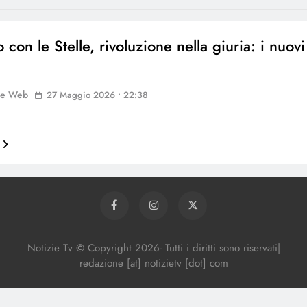
 con le Stelle, rivoluzione nella giuria: i nuovi
ne Web
27 Maggio 2026 • 22:38
Notizie Tv
©
Copy
right
2026- Tutti i diritti sono riservati|
redazione [at] notizietv [dot] com