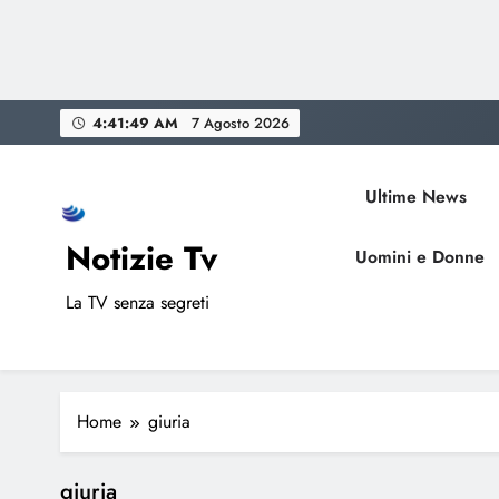
Skip
4:41:49 AM
7 Agosto 2026
to
content
Ultime News
Notizie Tv
Uomini e Donne
La TV senza segreti
Home
giuria
giuria