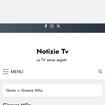
Skip
to
content
Notizie Tv
La TV senza segreti
MENU
Home
Ginevra Milia
Ginevra Milia