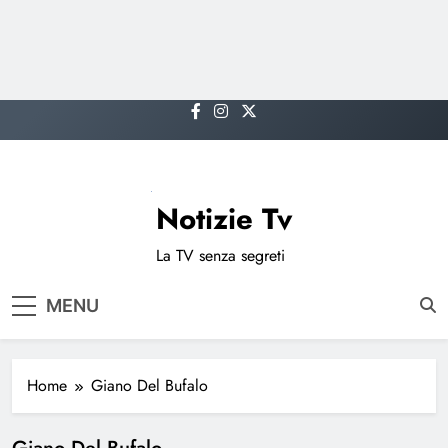
Skip
to
content
Notizie Tv
La TV senza segreti
MENU
Home
Giano Del Bufalo
Giano Del Bufalo