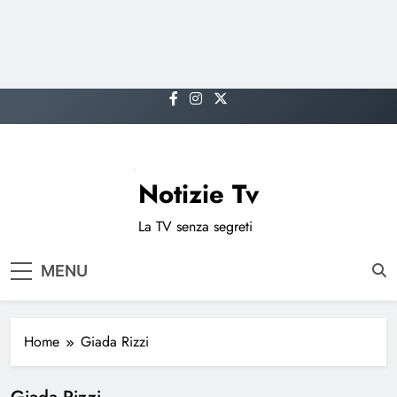
Skip
to
content
Notizie Tv
La TV senza segreti
MENU
Home
Giada Rizzi
Giada Rizzi