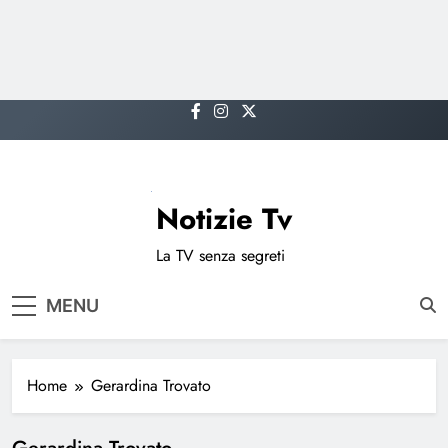
Skip
to
content
Notizie Tv
La TV senza segreti
MENU
Home
Gerardina Trovato
Gerardina Trovato