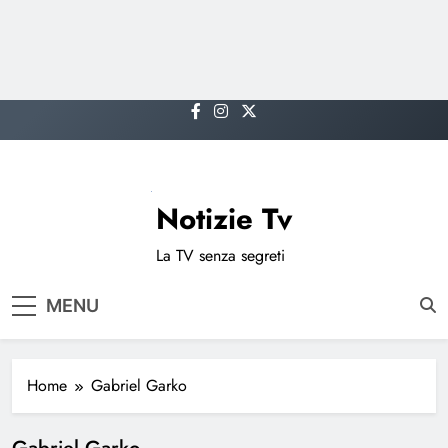
Skip
to
content
Notizie Tv
La TV senza segreti
MENU
Home
Gabriel Garko
Gabriel Garko