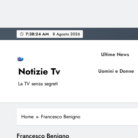
Skip
7:38:24 AM
8 Agosto 2026
to
content
Ultime News
Notizie Tv
Uomini e Donne
La TV senza segreti
Home
Francesco Benigno
Francesco Benigno