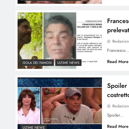
Frances
prelev
Redazio
Francesco
Read More
ISOLA DEI FAMOSI
ULTIME NEWS
Spoiler
costret
Redazio
Spoiler…
Read More
ULTIME NEWS