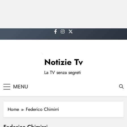
Skip
to
content
Notizie Tv
La TV senza segreti
MENU
Home
Federico Chimirri
Federico Chimirri