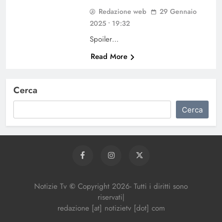
Redazione web
29 Gennaio
2025 • 19:32
Spoiler…
Read More
Cerca
Cerca
Notizie Tv
©
Copy
right
2026- Tutti i diritti sono
riservati|
redazione [at] notizietv [dot] com