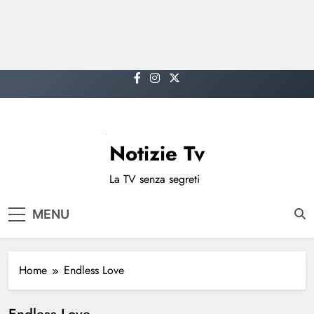
Skip
to
content
Notizie Tv
La TV senza segreti
MENU
Home
Endless Love
Endless Love