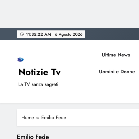
Skip
11:35:22 AM
6 Agosto 2026
to
content
Ultime News
Notizie Tv
Uomini e Donne
La TV senza segreti
Home
Emilio Fede
Emilio Fede