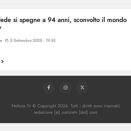
Fede si spegne a 94 anni, sconvolto il mondo
TV
ne
2 Settembre 2025 • 19:53
Notizie Tv
©
Copy
right
2026- Tutti i diritti sono riservati|
redazione [at] notizietv [dot] com