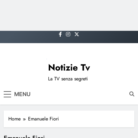
Skip
to
content
Notizie Tv
La TV senza segreti
MENU
Home
Emanuele Fiori
Emanuele Fiori