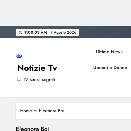
Skip
9:00:03 AM
7 Agosto 2026
to
content
Ultime News
Notizie Tv
Uomini e Donne
La TV senza segreti
Home
Eleonora Boi
Eleonora Boi