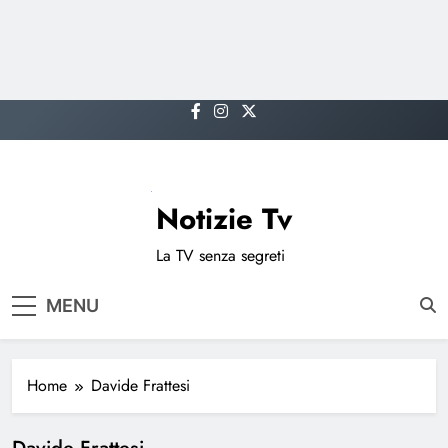
Skip
to
content
Notizie Tv
La TV senza segreti
MENU
Home
Davide Frattesi
Davide Frattesi