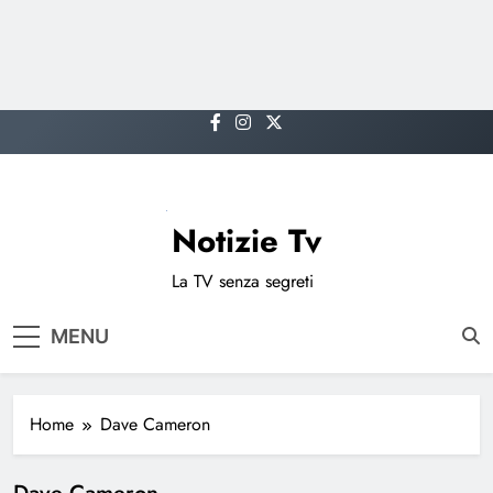
Skip
to
content
Notizie Tv
La TV senza segreti
MENU
Home
Dave Cameron
Dave Cameron