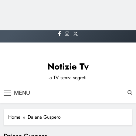
Skip
to
content
Notizie Tv
La TV senza segreti
MENU
Home
Daiana Guspero
Daiana Guspero