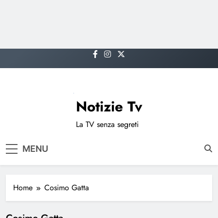
Skip
to
content
Notizie Tv
La TV senza segreti
MENU
Home
Cosimo Gatta
Cosimo Gatta