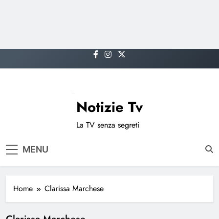
Skip
to
content
Notizie Tv
La TV senza segreti
MENU
Home
Clarissa Marchese
Clarissa Marchese