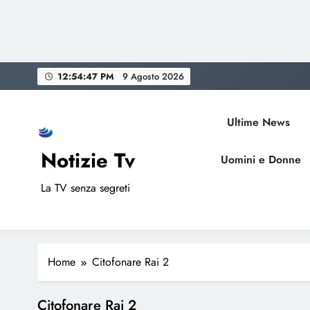
Skip
12:54:47 PM
9 Agosto 2026
to
content
Ultime News
Notizie Tv
Uomini e Donne
La TV senza segreti
Home
Citofonare Rai 2
Citofonare Rai 2