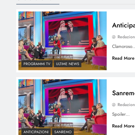
Anticipa
Redazio
Clamoroso
Read More
PROGRAMMI TV
ULTIME NEWS
Sanremo
Redazio
Spoiler…
Read More
ANTICIPAZIONI
SANREMO