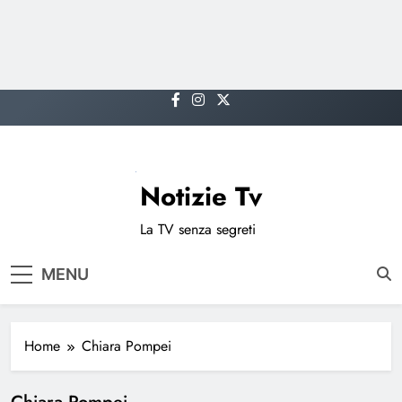
Skip
to
content
Notizie Tv
La TV senza segreti
MENU
Home
Chiara Pompei
Chiara Pompei