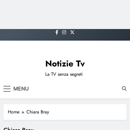
Skip
to
content
Notizie Tv
La TV senza segreti
MENU
Home
Chiara Bray
Chiara Bray