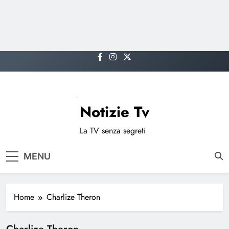
Skip
to
content
Notizie Tv
La TV senza segreti
MENU
Home
Charlize Theron
Charlize Theron