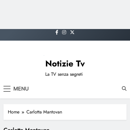
Skip
to
content
Notizie Tv
La TV senza segreti
MENU
Home
Carlotta Mantovan
Carlotta Mantovan