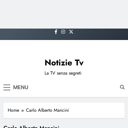
Skip
to
content
Notizie Tv
La TV senza segreti
MENU
Home
Carlo Alberto Mancini
Carlo Alberto Mancini