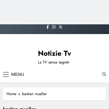
Skip
to
content
Notizie Tv
La TV senza segreti
MENU
Home
bastian mueller
bastian mueller