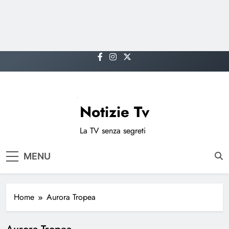
Skip
to
content
Notizie Tv
La TV senza segreti
MENU
Home
Aurora Tropea
Aurora Tropea