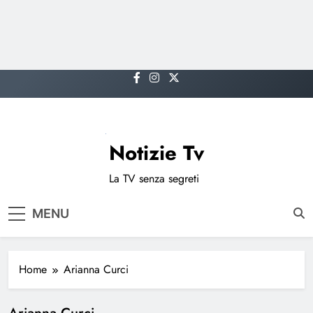
Skip
to
content
Notizie Tv
La TV senza segreti
MENU
Home
Arianna Curci
Arianna Curci