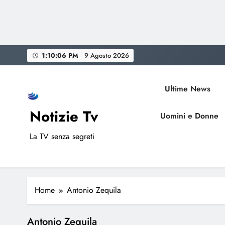
Skip
1:10:06 PM
9 Agosto 2026
to
content
Ultime News
Notizie Tv
Uomini e Donne
La TV senza segreti
Home
Antonio Zequila
Antonio Zequila