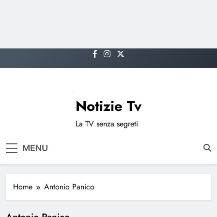
Skip
to
content
Notizie Tv
La TV senza segreti
MENU
Home
Antonio Panico
Antonio Panico