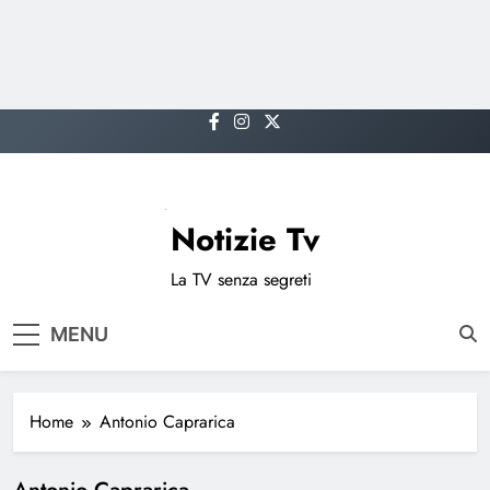
Skip
to
content
Notizie Tv
La TV senza segreti
MENU
Home
Antonio Caprarica
Antonio Caprarica