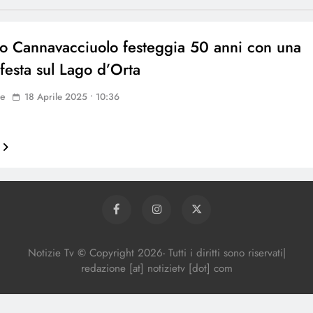
o Cannavacciuolo festeggia 50 anni con una
festa sul Lago d’Orta
ne
18 Aprile 2025 • 10:36
Notizie Tv
©
Copy
right
2026- Tutti i diritti sono riservati|
redazione [at] notizietv [dot] com