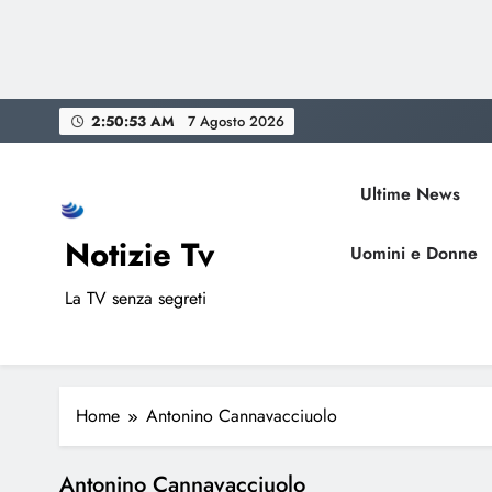
Skip
2:50:53 AM
7 Agosto 2026
to
content
Ultime News
Notizie Tv
Uomini e Donne
La TV senza segreti
Home
Antonino Cannavacciuolo
Antonino Cannavacciuolo