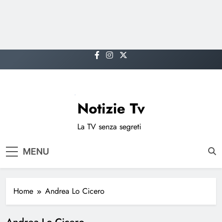
Skip
to
content
Notizie Tv
La TV senza segreti
MENU
Home
Andrea Lo Cicero
Andrea Lo Cicero