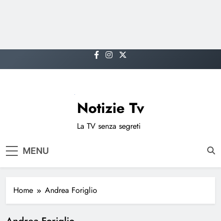
Skip
to
content
Notizie Tv
La TV senza segreti
MENU
Home
Andrea Foriglio
Andrea Foriglio