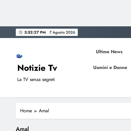
Skip
3:52:27 PM
7 Agosto 2026
to
content
Ultime News
Notizie Tv
Uomini e Donne
La TV senza segreti
Home
Amal
Amal