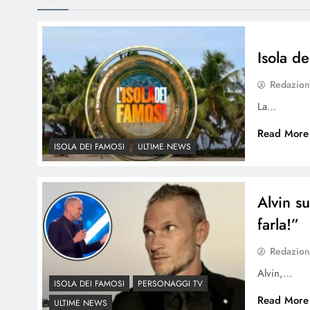
Isola d
Redazio
La…
Read More
ISOLA DEI FAMOSI
ULTIME NEWS
Alvin su
farla!”
Redazio
Alvin,…
ISOLA DEI FAMOSI
PERSONAGGI TV
Read More
ULTIME NEWS