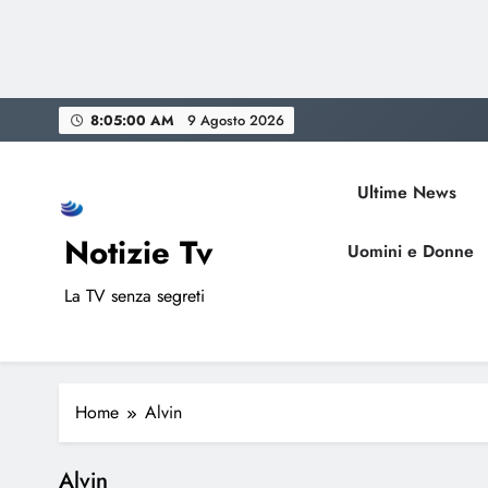
Skip
8:05:00 AM
9 Agosto 2026
to
content
Ultime News
Notizie Tv
Uomini e Donne
La TV senza segreti
Home
Alvin
Alvin