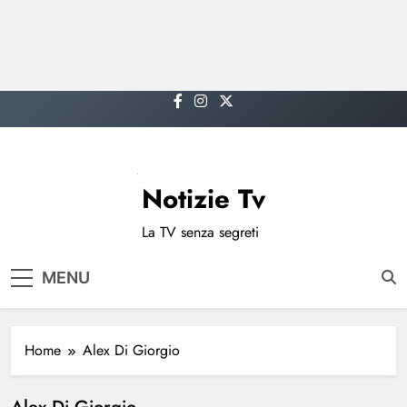
Skip
to
content
Notizie Tv
La TV senza segreti
MENU
Home
Alex Di Giorgio
Alex Di Giorgio