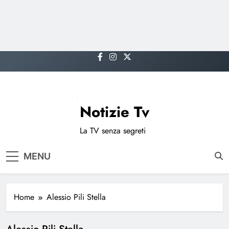
Skip
to
content
Notizie Tv
La TV senza segreti
MENU
Home
Alessio Pili Stella
Alessio Pili Stella