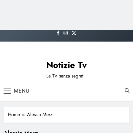
Skip
to
content
Notizie Tv
La TV senza segreti
MENU
Home
Alessia Merz
Alessia Merz